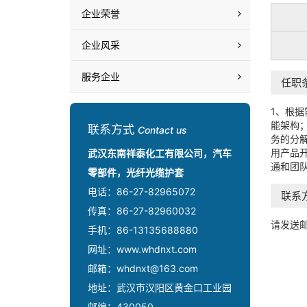
企业荣誉
企业风采
服务企业
任职
1、根
能架构
联系方式
Contact us
务的分
用产品
武汉东南祥泰化工有限公司，汽车
通和团
零部件，光纤光缆护套
电话：86-27-82965072
联系
传真：86-27-82960032
请发送邮件
手机：86-13135688880
网址：www.whdnxt.com
邮箱：whdnxt@163.com
地址：武汉市汉阳区黄金口工业园
邮编：430050